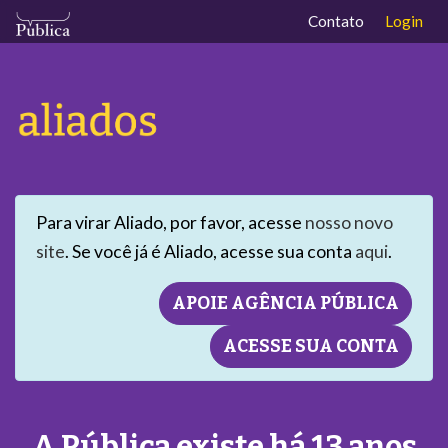
Contato
Login
Main Navigation
Skip to content
Para virar Aliado, por favor, acesse
nosso novo
site
. Se você já é Aliado, acesse sua conta
aqui
.
APOIE AGÊNCIA PÚBLICA
ACESSE SUA CONTA
A Pública existe há 13 anos